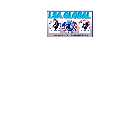
Finanças e Bancos
:
Tradução de relatórios
financeiros, documentos de investimento e materiais
bancários.
E-commerce e Varejo
:
Localização de descrições de
produtos, avaliações de clientes e conteúdo de
marketing.
Why Professional
Estonian Translation
Matters
Estonian is spoken by millions of people worldwide,
making it essential for businesses and organizations
aiming to connect with Estonian-speaking audiences.
Professional translation ensures: