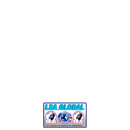
Подпишитесь сейчас!
Подпишитесь сейчас!
Наши ценности
"Мы придерживаемся трех основных ценностей в
бизнесе: Честность, Дисциплина и Верность.
Благодаря этим ценностям мы стремимся