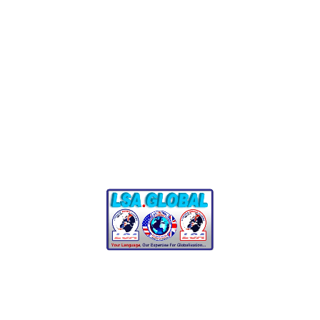
TRADUTOR FIEL
Comentário:
0
Traduções Jurídicas
Serviços de tradução jurídica contratados para
escritórios de advocacia em todo o país.
Ler mais