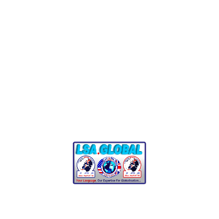
品牌所著称的准确性和完整性。
我们的
客户服务和支持人员
及时回应，并提供同理心
和解决方案，体现我们尊重每一位用户的时间和信
任。
熬夜、紧迫的期限和无数的电子邮件都是我们所接受的节奏
的一部分，我们知道每一点努力都会为我们的用户带来价
值。
我们的团队汇聚全球经
验
我们很自豪地说，LSA GLOBAL 学院团队跨越
大洲、文化和
观点
.我们的团队包括：
来自 40 多个国家的语言学家
每位参与者都带来了真实
的区域和文化专业知识