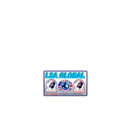
Industrias a las que
servimos
Atendemos a una amplia gama de industrias, que incluyen:
Legal y Gobierno
:
Proporcionar traducciones para
procedimientos legales y comunicaciones
gubernamentales.
Atención sanitaria y productos farmacéuticos
:
Traducción de registros médicos, artículos de
investigación y documentos farmacéuticos.
Tecnología y TI
:
Localización de software, manuales
de usuario y documentación técnica.
Finanzas y banca
:
Traducción de informes