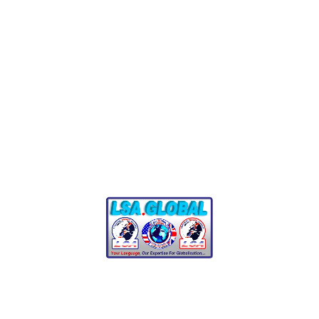
de usuario y documentación técnica.
Finanzas y banca
:
Traducción de informes
financieros, documentos de inversión y materiales
bancarios.
Comercio electrónico y venta minorista
:
Localización
de descripciones de productos, reseñas de clientes y
contenido de marketing.
Why Professional
Czech Translation
Matters
Czech is spoken by millions of people worldwide, making it
essential for businesses and organizations aiming to
connect with Czech-speaking audiences. Professional