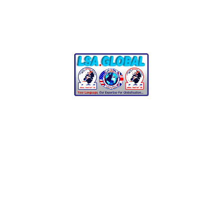
[contact-form-7 id="1722" title="Formulaire
d'équipe"]
Membres de l'équipe
Paul Knight
Franclin WAMI